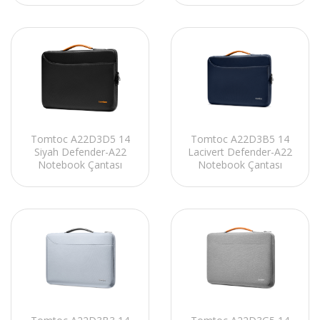
Tomtoc A22D3D5 14
Tomtoc A22D3B5 14
Siyah Defender-A22
Lacivert Defender-A22
Notebook Çantası
Notebook Çantası