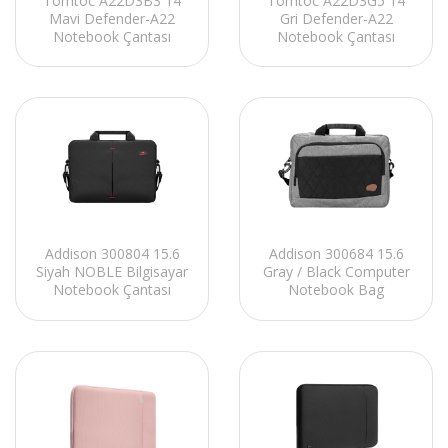
Tomtoc A22D3B3 14
Tomtoc A22D3G5 14
Mavi Defender-A22
Gri Defender-A22
Notebook Çantası
Notebook Çantası
Addison 300804 15.6
Addison 300684 15.6
Siyah NOBLE Bilgisayar
Gray / Black Computer
Notebook Çantası
Notebook Bag