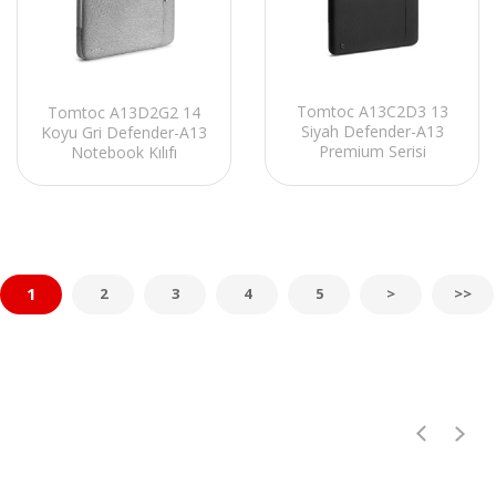
Tomtoc A13C2D3 13
Tomtoc A13D2G2 14
Siyah Defender-A13
Koyu Gri Defender-A13
Premium Serisi
Notebook Kılıfı
Notebook Kılıfı
1
2
3
4
5
>
>>