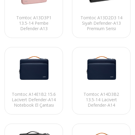
Tomtoc A13D3P1
Tomtoc A13D2D3 14
13.5-14 Pembe
Siyah Defender-A13
Defender-A13
Premium Serisi
Notebook Kılıfı
Notebook Kılıfı
Tomtoc A14D3B2
Tomtoc A14E1B2 15.6
13.5-14 Lacivert
Lacivert Defender-A14
Defender-A14
Notebook El Çantası
Notebook El Çantası