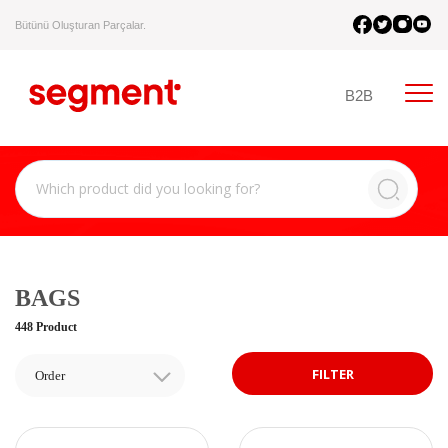
Bütünü Oluşturan Parçalar.
B2B
BAGS
448 Product
FILTER
Order