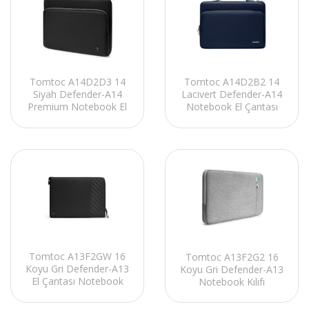
Tomtoc A14D2D3 14
Tomtoc A14D2B2 14
Siyah Defender-A14
Lacivert Defender-A14
Premium Notebook El
Notebook El Çantası
Çantası
Tomtoc A13F2GW 16
Tomtoc A13F2G2 16
Koyu Gri Defender-A13
Koyu Gri Defender-A13
El Çantası Notebook
Notebook Kılıfı
Kılıf Kiti