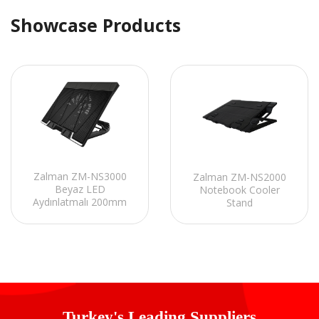
Showcase Products
Zalman ZM-NS3000
Zalman ZM-NS2000
Beyaz LED
Notebook Cooler
Aydınlatmalı 200mm
Stand
Fan 17 Notebook
Soğutucu Stand
Turkey's Leading Suppliers