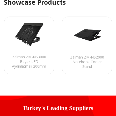
Showcase Products
Zalman ZM-NS3000
Zalman ZM-NS2000
Beyaz LED
Notebook Cooler
Aydınlatmalı 200mm
Stand
Fan 17 Notebook
Soğutucu Stand
Turkey's Leading Suppliers