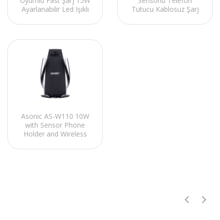
Uyumlu Fast Şarj 15W
Sensörlü Telefon
Ayarlanabilir Led Işıklı
Tutucu Kablosuz Şarj
LCD Ekran Double
Cihazı
Alarmli Beyaz Masa
Lambası
Asonic AS-W110 10W
with Sensor Phone
Holder and Wireless
Charger