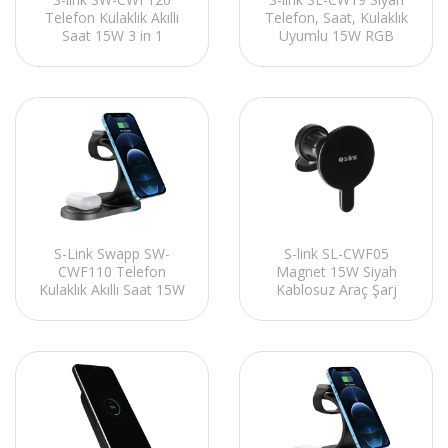
Telefon Kulaklık Akıllı
Telefon, Saat, Kulaklık
Saat 15W 3 in 1
Uyumlu 15W RGB
Magsafe Siyah
Kablosuz Şarj Cihazı
Kablosuz Şarj Cihazı
S-Link Swapp SW-
S-link SL-CWF05
CWF110 Telefon
Magnet 15W Siyah
Kulaklık Akıllı Saat 15W
Kablosuz Araç Şarj
3 in 1 Magsafe Siyah
Cihazı
Kablosuz Şarj Cihazı