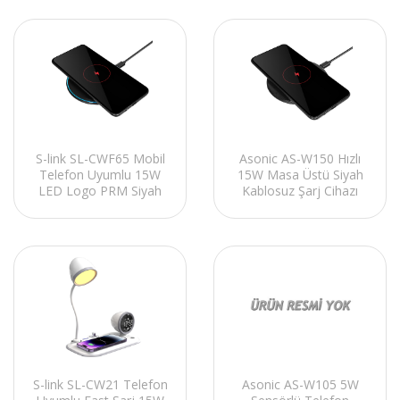
Masa Lambası
Masa Lambası
S-link SL-CWF65 Mobil
Asonic AS-W150 Hızlı
Telefon Uyumlu 15W
15W Masa Üstü Siyah
LED Logo PRM Siyah
Kablosuz Şarj Cihazı
Kablosuz Şarj Cihazı
S-link SL-CW21 Telefon
Asonic AS-W105 5W