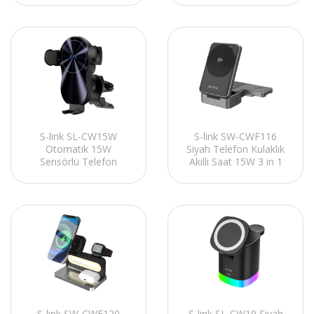
Cihazı
Cihazı
S-link SL-CW15W
S-link SW-CWF116
Otomatik 15W
Siyah Telefon Kulaklık
Sensörlü Telefon
Akıllı Saat 15W 3 in 1
Tutucu Kablosuz Şarj
Magsafe IQ2 Kablosuz
Cihazı
Şarj Cihazı
S-link SW-CWF120
S-link SL-CW19 Siyah