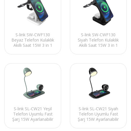
S-link SW-CWF130
S-link SW-CWF130
Beyaz Telefon Kulaklık
Siyah Telefon Kulaklık
Akıllı Saat 15W 3 in 1
Akıllı Saat 15W 3 in 1
Magsafe Kablosuz Şarj
Magsafe Kablosuz Şarj
Cihazı
Cihazı
S-link SL-CW21 Yeşil
S-link SL-CW21 Siyah
Telefon Uyumlu Fast
Telefon Uyumlu Fast
Şarj 15W Ayarlanabilir
Şarj 15W Ayarlanabilir
Led Işıklı LCD Ekran
Led Işıklı LCD Ekran
Double Alarmli Beyaz
Double Alarmli Beyaz