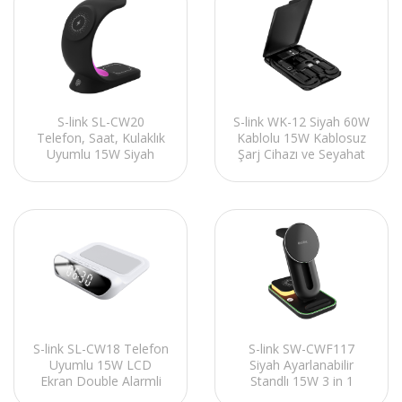
S-link SL-CW20
S-link WK-12 Siyah 60W
Telefon, Saat, Kulaklık
Kablolu 15W Kablosuz
Uyumlu 15W Siyah
Şarj Cihazı ve Seyahat
RGB Kablosuz Şarj
Kiti
Cihazı
S-link SL-CW18 Telefon
S-link SW-CWF117
Uyumlu 15W LCD
Siyah Ayarlanabilir
Ekran Double Alarmli
Standlı 15W 3 in 1
Beyaz Kablosuz Şarj
Magsafe Kablosuz Şarj