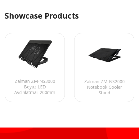
Showcase Products
Zalman ZM-NS3000
Zalman ZM-NS2000
Beyaz LED
Notebook Cooler
Aydınlatmalı 200mm
Stand
Fan 17 Notebook
Soğutucu Stand