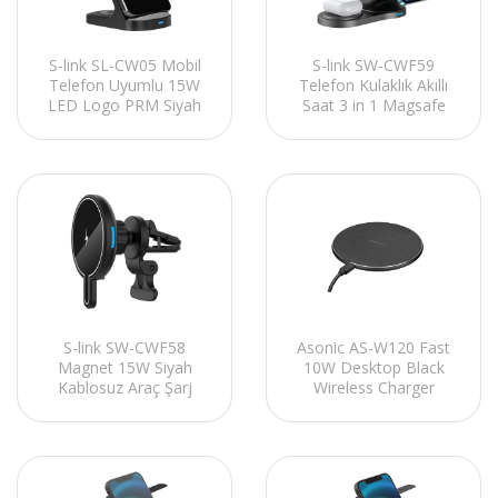
S-link SL-CW05 Mobil
S-link SW-CWF59
Telefon Uyumlu 15W
Telefon Kulaklık Akıllı
LED Logo PRM Siyah
Saat 3 in 1 Magsafe
Kablosuz Şarj Cihazı
Siyah Kablosuz Şarj
Cihazı
S-link SW-CWF58
Asonic AS-W120 Fast
Magnet 15W Siyah
10W Desktop Black
Kablosuz Araç Şarj
Wireless Charger
Cihazı