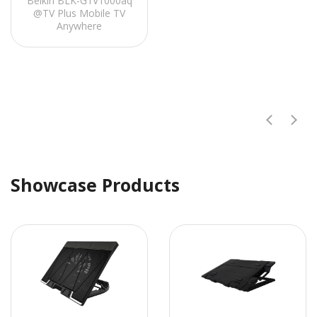
Belkin BLK-G1V1000aq
@TV Plus Mobile TV
Anywhere
Showcase Products