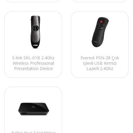
Everest PSN-28 Çok
S-link SKL-01B 2.4Ghz
İşlevli USB Kırmızı
Wireless Professional
Lazerli 2.4Ghz
Presentation Device
Kablosuz Type C
Profesyonel Sunum
Cihazı