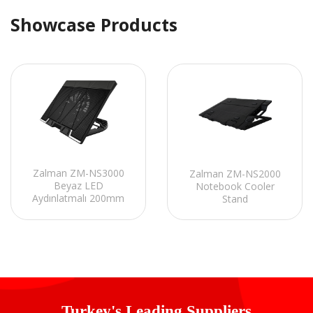
Showcase Products
Zalman ZM-NS3000
Zalman ZM-NS2000
Beyaz LED
Notebook Cooler
Aydınlatmalı 200mm
Stand
Fan 17 Notebook
Soğutucu Stand
Turkey's Leading Suppliers