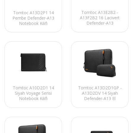
Tomtoc A13E2B2 -
Tomtoc A13D2P1 14
A13F2B2 16 Lacivert
Pembe Defender-A13
Defender-A13
Notebook Kılıfı
Notebook Kılıfı
Tomtoc A13D2D1GP -
Tomtoc A10D2D1 14
A13D2DV 14 Siyah
Siyah Voyage Serisi
Defender-A13 El
Notebook Kılıfı
Çantası Notebook Kılıf
Kiti