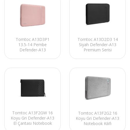
Tomtoc A13D3P1
Tomtoc A13D2D3 14
13.5-14 Pembe
Siyah Defender-A13
Defender-A13
Premium Serisi
Notebook Kılıfı
Notebook Kılıfı
Tomtoc A13F2GW 16
Tomtoc A13F2G2 16
Koyu Gri Defender-A13
Koyu Gri Defender-A13
El Çantası Notebook
Notebook Kılıfı
Kılıf Kiti