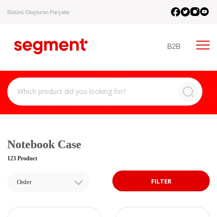
Bütünü Oluşturan Parçalar.
B2B
Notebook Case
123 Product
FILTER
Order