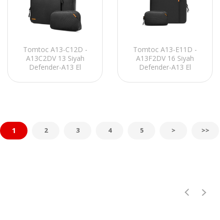
Tomtoc A13-C12D -
Tomtoc A13-E11D -
A13C2DV 13 Siyah
A13F2DV 16 Siyah
Defender-A13 El
Defender-A13 El
Çantası Notebook Kılıf
Çantası Notebook Kılıf
Kiti
Kiti
1
2
3
4
5
>
>>