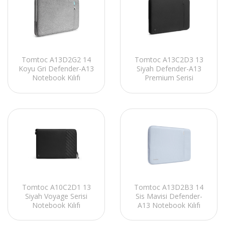
Tomtoc A13C2D3 13
Tomtoc A13D2G2 14
Siyah Defender-A13
Koyu Gri Defender-A13
Premium Serisi
Notebook Kılıfı
Notebook Kılıfı
Tomtoc A10C2D1 13
Tomtoc A13D2B3 14
Siyah Voyage Serisi
Sis Mavisi Defender-
Notebook Kılıfı
A13 Notebook Kılıfı