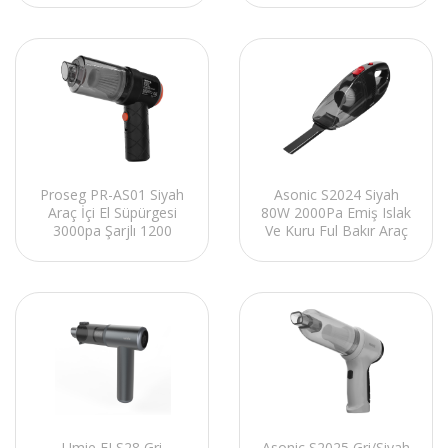
Ve Araç El Süpürgesi
Ve Araç El Süpürgesi
Proseg PR-AS01 Siyah
Asonic S2024 Siyah
Araç İçi El Süpürgesi
80W 2000Pa Emiş Islak
3000pa Şarjlı 1200
Ve Kuru Ful Bakır Araç
mAh Batarya
İçi El Süpürgesi
Umie ELS28 Gri
Asonic S2025 Gri/Siyah