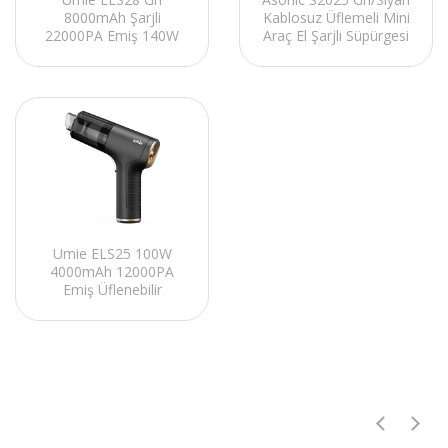
8000mAh Şarjli
Kablosuz Üflemeli Mini
22000PA Emiş 140W
Araç El Şarjlı Süpürgesi
Fırçasız Motor 10 In 1
120W 2000mAh
Kablosuz Üflenebilir Ev
9000PA Emiş
Araç El Süpürgesi
Umie ELS25 100W
4000mAh 12000PA
Emiş Üflenebilir
Kablosuz Şarjlı Fırçasız
Motor Type-C Ev Ve
Araç El Süpürgesi