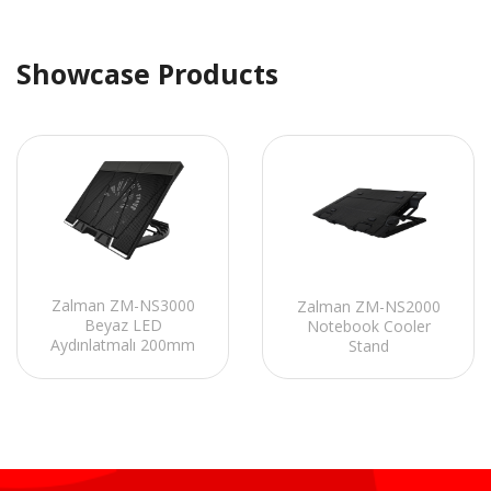
Showcase Products
Zalman ZM-NS3000
Zalman ZM-NS2000
Beyaz LED
Notebook Cooler
Aydınlatmalı 200mm
Stand
Fan 17 Notebook
Soğutucu Stand