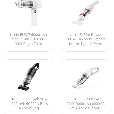
Umie ELS27 6000mAh
Umie ELS26 Beyaz
Şarjli 17000PA Emiş
100W Kablosuz Fırçasız
90W Beyaz/Gold
Motor Type-C Ev Ve
Kablosuz Fırçasız
Araç El Süpürgesi
Motor Üflenebilir Ev
6000mAh Şarjlı
Araç El Süpürgesi
16000PA Emiş
Umie ELS24 Siyah 50W
Umie ELS24 Beyaz
4000mAh 6000PA Emiş
50W 4000mAh 6000PA
Kablosuz Şarjlı
Emiş Kablosuz Şarjlı
Taşınabilir Type-C Ev
Taşınabilir Type-C Ev