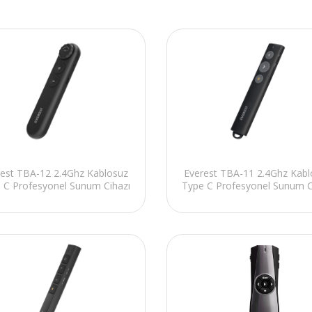
rest TBA-12 2.4Ghz Kablosuz
Everest TBA-11 2.4Ghz Kabl
 C Profesyonel Sunum Cihazı
Type C Profesyonel Sunum C