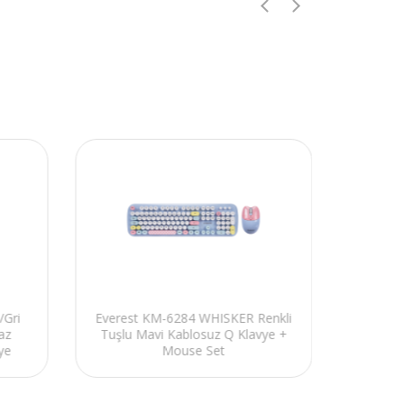
/Gri
Everest KM-6284 WHISKER Renkli
Everes
az
Tuşlu Mavi Kablosuz Q Klavye +
Tuşlu
ye
Mouse Set