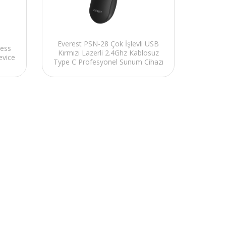
Everest PSN-28 Çok İşlevli USB
less
Kırmızı Lazerli 2.4Ghz Kablosuz
evice
Type C Profesyonel Sunum Cihazı