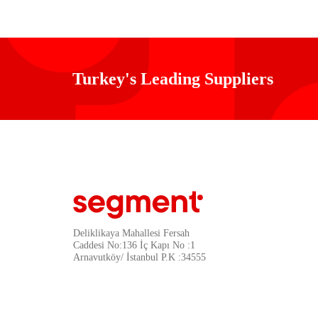
Turkey's Leading Suppliers
Deliklikaya Mahallesi Fersah
Caddesi No:136 İç Kapı No :1
Arnavutköy/ İstanbul P.K :34555