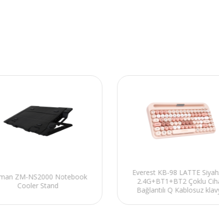
Everest KB-98 LATTE Siyah
lman ZM-NS2000 Notebook
2.4G+BT1+BT2 Çoklu Cih
Cooler Stand
Bağlantılı Q Kablosuz klav