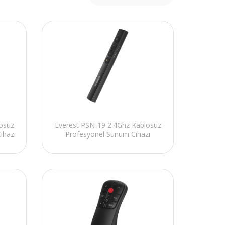
osuz
Everest PSN-19 2.4Ghz Kablosuz
ihazı
Profesyonel Sunum Cihazı