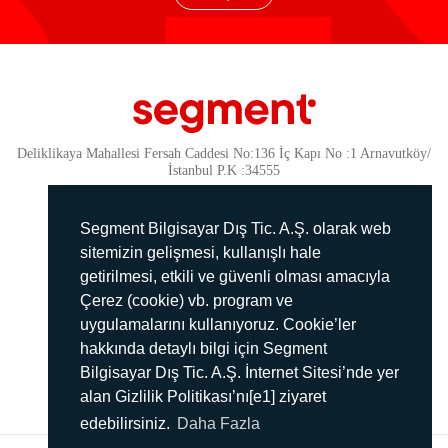
Deliklikaya Mahallesi Fersah Caddesi No:136 İç Kapı No :1 Arnavutköy/
İstanbul P.K :34555
Güvenlik
KVKK Politikamız
Segment Bilgisayar Dış Tic. A.Ş. olarak web
Gizlilik Politikamız
sitemizin gelişmesi, kullanışlı hale
getirilmesi, etkili ve güvenli olması amacıyla
Aydınlatma Metni
Çerez (cookie) vb. program ve
İmha Politikası
uygulamalarını kullanıyoruz. Cookie’ler
444 78 99
hakkında detaylı bilgi için Segment
Bilgisayar Dış Tic. A.Ş. İnternet Sitesi’nde yer
info@segment.com.tr
alan Gizlilik Politikası’nı[e1] ziyaret
edebilirsiniz.
Daha Fazla