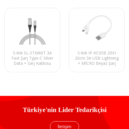
S-link IP-KC05B 2İN1
S-link SL-STM60T 3A
20cm 3A USB Lightning
Fast Şarj Type-C Silver
+ MİCRO Beyaz Şarj
Data + Sarj Kablosu
Kablosu
Türkiye'nin Lider Tedarikçisi
İletişim