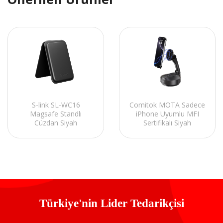
Comitok MOTA Sadece
S-link SL-WC16
iPhone Uyumlu MFI
Magsafe Standlı
Sertifikalı Siyah
Cüzdan Siyah
Kumandalı 360 Stand
Türkiye'nin Lider Tedarikçisi