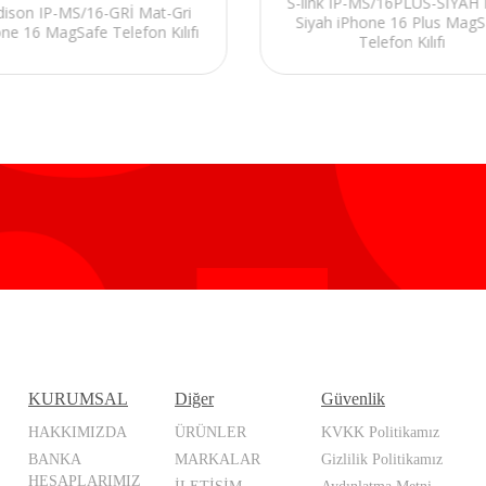
S-link IP-MS/16PLUS-SİYAH 
dison IP-MS/16-GRİ Mat-Gri
Siyah iPhone 16 Plus MagS
ne 16 MagSafe Telefon Kılıfı
Telefon Kılıfı
KURUMSAL
Diğer
Güvenlik
HAKKIMIZDA
ÜRÜNLER
KVKK Politikamız
BANKA
MARKALAR
Gizlilik Politikamız
HESAPLARIMIZ