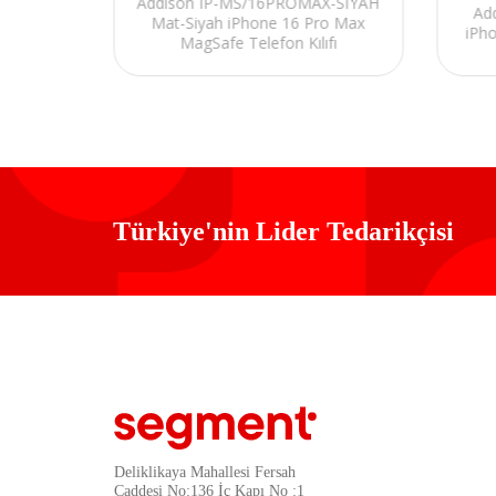
cu Mat-
Addison IP-MS/16PROMAX-SİYAH
Ad
gSafe
Mat-Siyah iPhone 16 Pro Max
iPho
MagSafe Telefon Kılıfı
Türkiye'nin Lider Tedarikçisi
Deliklikaya Mahallesi Fersah
Caddesi No:136 İç Kapı No :1