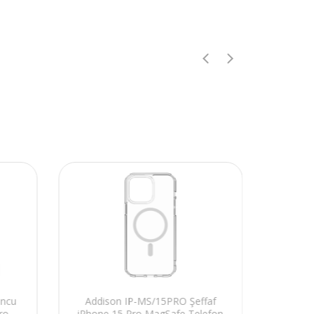
uncu
Addison IP-MS/15PRO Şeffaf
Add
ro
iPhone 15 Pro MagSafe Telefon
Turunc