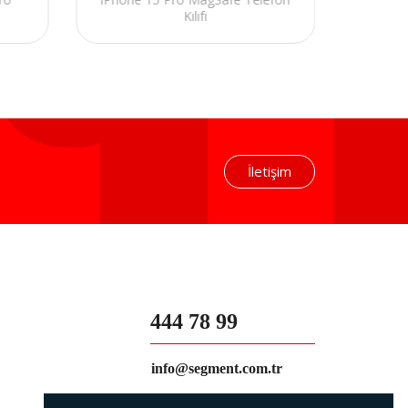
Kılıfı
Pro Ma
İletişim
444 78 99
info@segment.com.tr