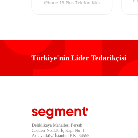
iPhone 15 Plus Telefon Kılıfı
fı
Türkiye'nin Lider Tedarikçisi
Deliklikaya Mahallesi Fersah
Caddesi No:136 İç Kapı No :1
Arnavutköy/ İstanbul P.K :34555