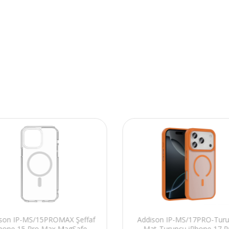
son IP-MS/15PROMAX Şeffaf
Addison IP-MS/17PRO-Tur
hone 15 Pro Max MagSafe
Mat-Turuncu iPhone 17 P