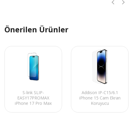
Önerilen Ürünler
S-link SLIP-
Addison IP-C15/6.1
EASY17PROMAX
iPhone 15 Cam Ekran
iPhone 17 Pro Max
Koruyucu
Temperli Cam Ekran
Koruyucu