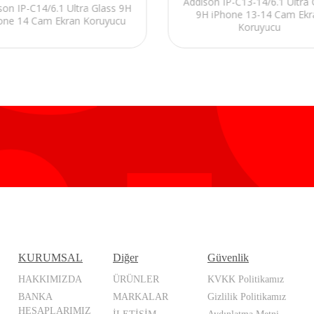
Addison IP-C13-14/6.1 Ultra 
son IP-C14/6.1 Ultra Glass 9H
9H iPhone 13-14 Cam Ekr
one 14 Cam Ekran Koruyucu
Koruyucu
KURUMSAL
Diğer
Güvenlik
HAKKIMIZDA
ÜRÜNLER
KVKK Politikamız
BANKA
MARKALAR
Gizlilik Politikamız
HESAPLARIMIZ