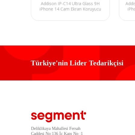
ad Mini
Addison IP-C14 Ultra Glass 9H
Addi
ruyucu
iPhone 14 Cam Ekran Koruyucu
iPh
Türkiye'nin Lider Tedarikçisi
Deliklikaya Mahallesi Fersah
Caddesi No:136 İç Kapı No :1