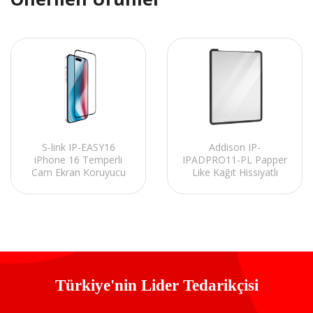
Addison IP-
S-link IP-EASY16
IPADPRO11-PL Papper
iPhone 16 Temperli
Like Kağıt Hissiyatlı
Cam Ekran Koruyucu
iPad Pro 11 Pad Air
10.9 Ekran Koruyucu
Film
Türkiye'nin Lider Tedarikçisi