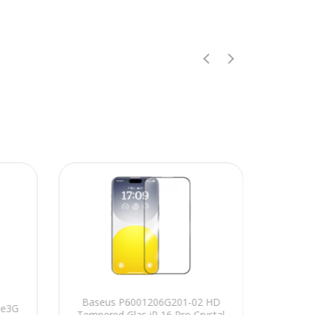
Baseus P6001206G201-02 HD
Addi
ne3G
Tempered Glas iP 16 Pro Crystal
iPho