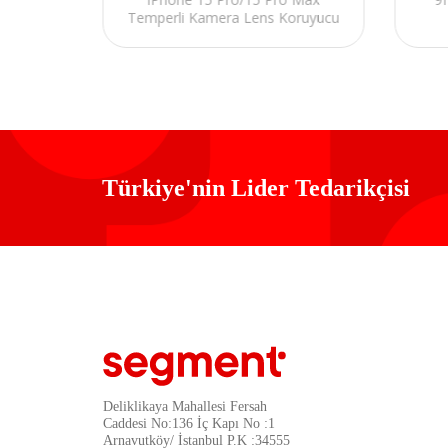
Temperli Kamera Lens Koruyucu
Türkiye'nin Lider Tedarikçisi
Deliklikaya Mahallesi Fersah
Caddesi No:136 İç Kapı No :1
Arnavutköy/ İstanbul P.K :34555