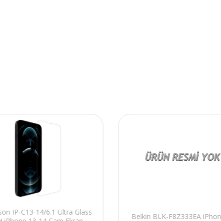
son IP-C13-14/6.1 Ultra Glass
Belkin BLK-F8Z333EA iPho
H iPhone 13-14 Cam Ekran