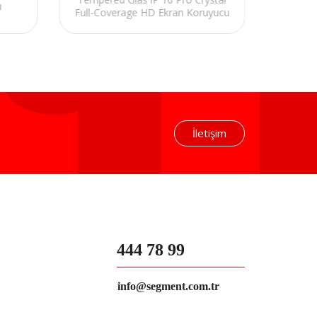
u
Full-Coverage HD Ekran Koruyucu
Ka
İletişim
444 78 99
info@segment.com.tr