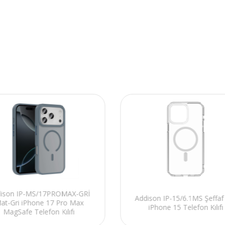
ison IP-MS/17PROMAX-GRİ
Addison IP-15/6.1MS Şeffa
at-Gri iPhone 17 Pro Max
iPhone 15 Telefon Kılıfı
MagSafe Telefon Kılıfı