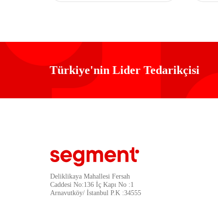
Türkiye'nin Lider Tedarikçisi
Deliklikaya Mahallesi Fersah
Caddesi No:136 İç Kapı No :1
Arnavutköy/ İstanbul P.K :34555