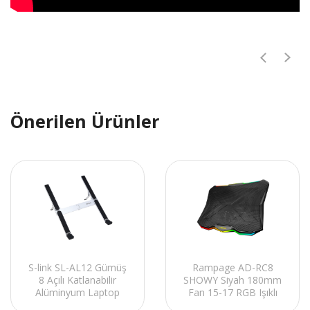
Önerilen Ürünler
S-link SL-AL12 Gümüş
Rampage AD-RC8
8 Açılı Katlanabilir
SHOWY Siyah 180mm
Alüminyum Laptop
Fan 15-17 RGB Işıklı
Stand
Notebook Soğutucu