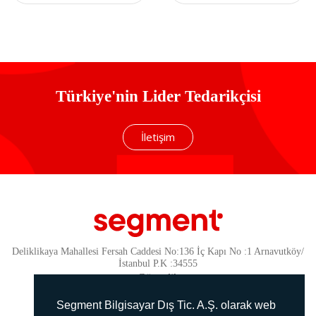
Stand
Türkiye'nin Lider Tedarikçisi
İletişim
Deliklikaya Mahallesi Fersah Caddesi No:136 İç Kapı No :1 Arnavutköy/
İstanbul P.K :34555
Güvenlik
KVKK Politikamız
Segment Bilgisayar Dış Tic. A.Ş. olarak web