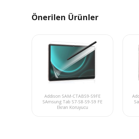
Önerilen Ürünler
Addison SAM-CTABS9-S9FE
Ad
SAmsung Tab S7-S8-S9-S9 FE
Sa
Ekran Koruyucu