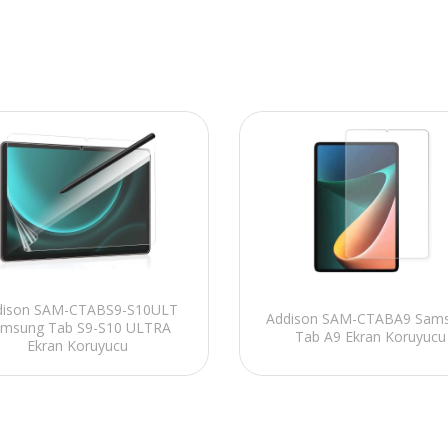
dison SAM-CTABS9-S10ULT
Addison SAM-CTABA9 Sam
msung Tab S9-S10 ULTRA
Tab A9 Ekran Koruyucu
Ekran Koruyucu