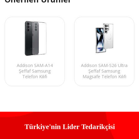
Addison SAM-A14
Addison SAM-S26 Ultra
Şeffaf Samsung
Şeffaf Samsung
Telefon Kılıfı
Magsafe Telefon Kılıfı
Türkiye'nin Lider Tedarikçisi