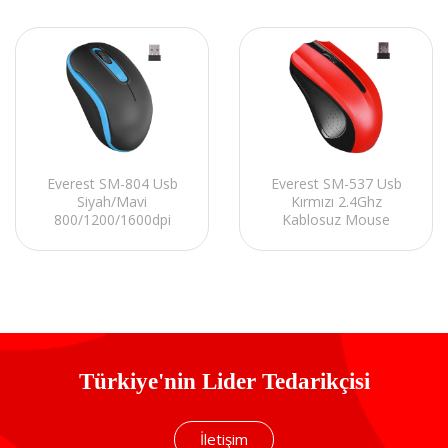
Everest SM-804 Usb
Everest SM-537 Usb
Siyah/Mavi
Kırmızı 2.4Ghz
800/1200/1600dpi
Kablosuz Mouse
Kablosuz Mouse
Türkiye'nin Lider Tedarikçisi
İletişim