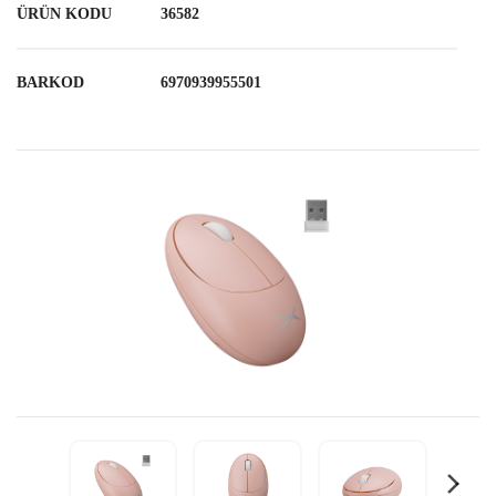
ÜRÜN KODU
36582
BARKOD
6970939955501