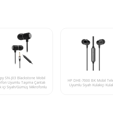
py SN-J03 Blackstone Mobil
HP DHE-7000 BK Mobil Tel
efon Uyumlu Taşıma Çantalı
Uyumlu Siyah Kulakiçi Kulak
k içi Siyah/Gümüş Mikrofonlu
Kulaklık