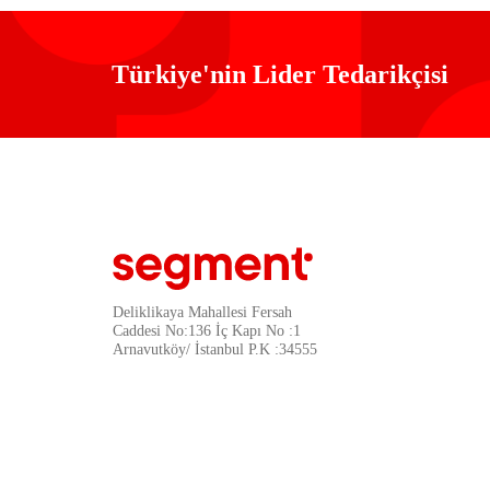
Türkiye'nin Lider Tedarikçisi
Deliklikaya Mahallesi Fersah
Caddesi No:136 İç Kapı No :1
Arnavutköy/ İstanbul P.K :34555