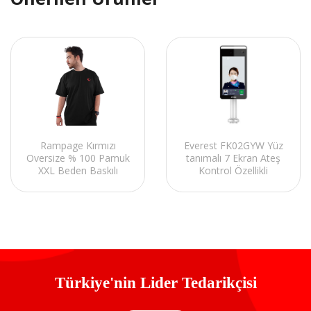
Rampage Kırmızı
Everest FK02GYW Yüz
Oversize % 100 Pamuk
tanımalı 7 Ekran Ateş
XXL Beden Baskılı
Kontrol Özellikli
Tişört
Termometre Kamerası
Türkiye'nin Lider Tedarikçisi