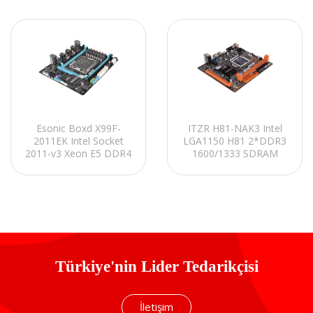
Esonic Boxd X99F-
ITZR H81-NAK3 Intel
2011EK Intel Socket
LGA1150 H81 2*DDR3
2011-v3 Xeon E5 DDR4
1600/1333 SDRAM
DIMMs slots,
MicroATX Anakart
MAX.64GB Intel H81 /
X99 Chipset Anakart
Türkiye'nin Lider Tedarikçisi
İletişim