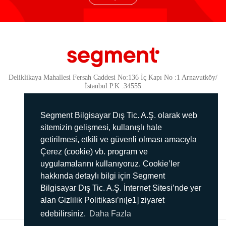
Deliklikaya Mahallesi Fersah Caddesi No:136 İç Kapı No :1 Arnavutköy/
İstanbul P.K :34555
Güvenlik
KVKK Politikamız
Segment Bilgisayar Dış Tic. A.Ş. olarak web
Gizlilik Politikamız
sitemizin gelişmesi, kullanışlı hale
getirilmesi, etkili ve güvenli olması amacıyla
Aydınlatma Metni
Çerez (cookie) vb. program ve
İmha Politikası
uygulamalarını kullanıyoruz. Cookie’ler
444 78 99
hakkında detaylı bilgi için Segment
Bilgisayar Dış Tic. A.Ş. İnternet Sitesi’nde yer
info@segment.com.tr
alan Gizlilik Politikası’nı[e1] ziyaret
edebilirsiniz.
Daha Fazla