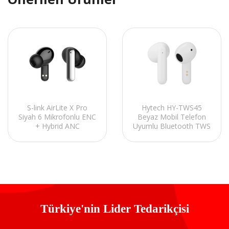
S-link AirLite X Pro
Hytech HY-TWS45
Siyah 6 Mikrofonlu ENC
Beyaz Mobil Telefon
+ Hybrid ANC
Uyumlu Bluetooth TWS
Bluetooth V5.4 TWS
Mikrofonlu Kulaklık
Mikrofonlu Kulaklık
Türkiye'nin Lider Tedarikçisi