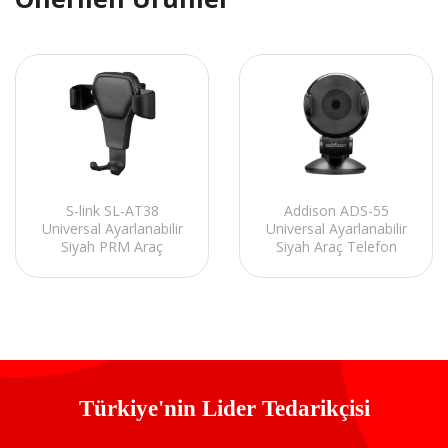
S-link SL-AT38
Addison ADS-55
Universal Ayarlanabilir
Universal Ayarlanabilir
Siyah PRM Araç
Siyah Araç Telefon
Telefon Tutucu
Tutucu
Türkiye'nin Lider Tedarikçisi