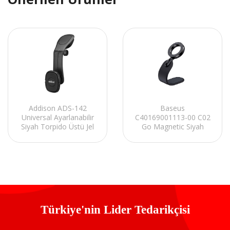
Addison ADS-142
Baseus
Universal Ayarlanabilir
C40169001113-00 C02
Siyah Torpido Üstü Jel
Go Magnetic Siyah
Pad Mıknatıslı telefon
Baseus PrimeTrip
tutucu
Series Araç Tutucu
Türkiye'nin Lider Tedarikçisi