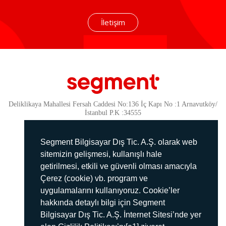
İletişim
Deliklikaya Mahallesi Fersah Caddesi No:136 İç Kapı No :1 Arnavutköy/
İstanbul P.K :34555
Güvenlik
KVKK Politikamız
Segment Bilgisayar Dış Tic. A.Ş. olarak web
Gizlilik Politikamız
sitemizin gelişmesi, kullanışlı hale
getirilmesi, etkili ve güvenli olması amacıyla
Aydınlatma Metni
Çerez (cookie) vb. program ve
İmha Politikası
uygulamalarını kullanıyoruz. Cookie’ler
444 78 99
hakkında detaylı bilgi için Segment
Bilgisayar Dış Tic. A.Ş. İnternet Sitesi’nde yer
info@segment.com.tr