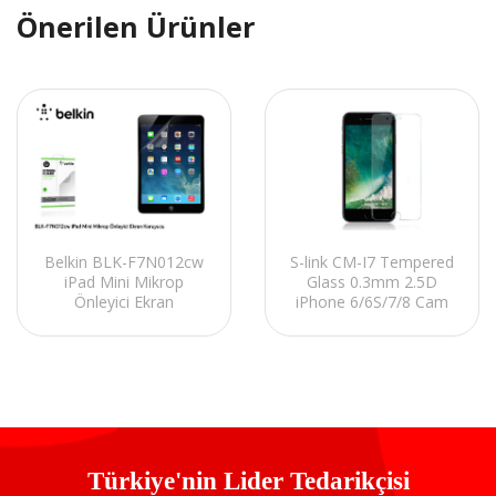
Önerilen Ürünler
Belkin BLK-F7N012cw
S-link CM-I7 Tempered
iPad Mini Mikrop
Glass 0.3mm 2.5D
Önleyici Ekran
iPhone 6/6S/7/8 Cam
Koruyucu
Ekran Koruyucu
Türkiye'nin Lider Tedarikçisi