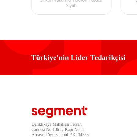
ad
Siyah
Türkiye'nin Lider Tedarikçisi
Deliklikaya Mahallesi Fersah
Caddesi No:136 İç Kapı No :1
Arnavutköy/ İstanbul P.K :34555