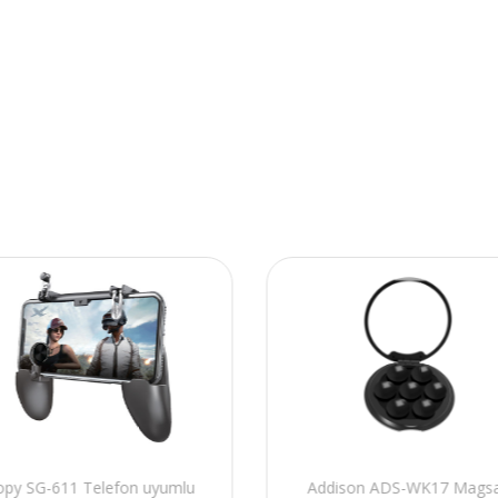
opy SG-611 Telefon uyumlu
Addison ADS-WK17 Mags