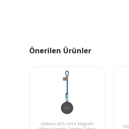
Önerilen Ürünler
Addison ADS-XH16 Magsafe
 uyumlu
Sn
Silikon Vakumlu Telefon Tutucu