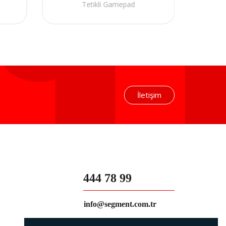
Tetikli Gamepad
Uyumlu 
İletişim
444 78 99
info@segment.com.tr