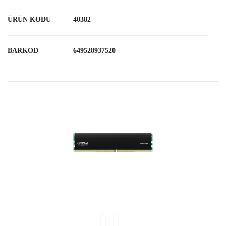
ÜRÜN KODU
40382
BARKOD
649528937520