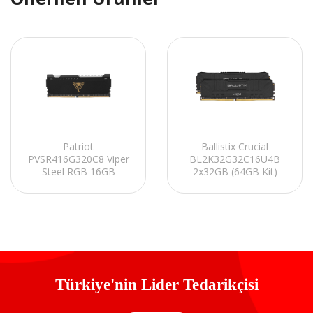
Patriot
Ballistix Crucial
PVSR416G320C8 Viper
BL2K32G32C16U4B
Steel RGB 16GB
2x32GB (64GB Kit)
DDR4-3200 UDIMM
DDR4 3200MT/s CL16
CL18 1.35V Soğutuculu
Unbuffered DIMM
PC RAM
288pin Black Oyun
Belleği
Türkiye'nin Lider Tedarikçisi