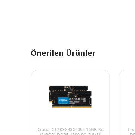
Önerilen Ürünler
 Pro OC
Crucial CT2K8G48C40S5 16GB Kit
Cr
M CL40
(2x8GB) DDR5-4800 SO-DIMM
DD