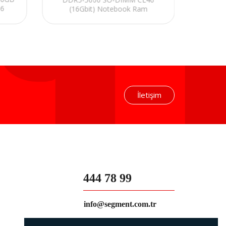
16
(16Gbit) Notebook Ram
lack
İletişim
444 78 99
info@segment.com.tr