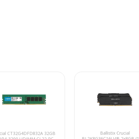
Ballistix Crucial
ucial CT32G4DFD832A 32GB
BL2K8G36C16U4B 2x8GB (
R4-3200 UDIMM CL22 PC