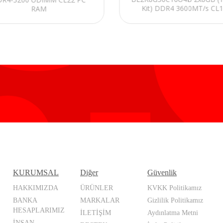
Kit) DDR4 3600MT/s CL
RAM
Unbuffered DIMM 288pin B
RGB RAM
KURUMSAL
Diğer
Güvenlik
HAKKIMIZDA
ÜRÜNLER
KVKK Politikamız
BANKA
MARKALAR
Gizlilik Politikamız
HESAPLARIMIZ
İLETİŞİM
Aydınlatma Metni
İNSAN