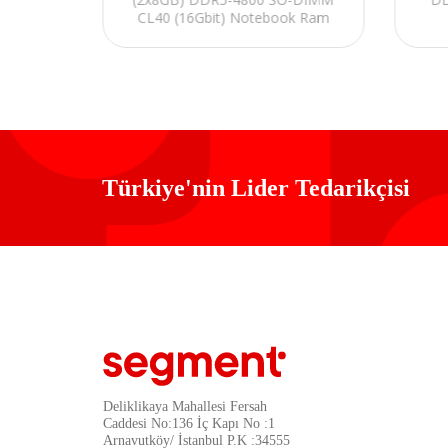
C RAM
CL40 (16Gbit) Notebook Ram
Türkiye'nin Lider Tedarikçisi
Deliklikaya Mahallesi Fersah
Caddesi No:136 İç Kapı No :1
Arnavutköy/ İstanbul P.K :34555