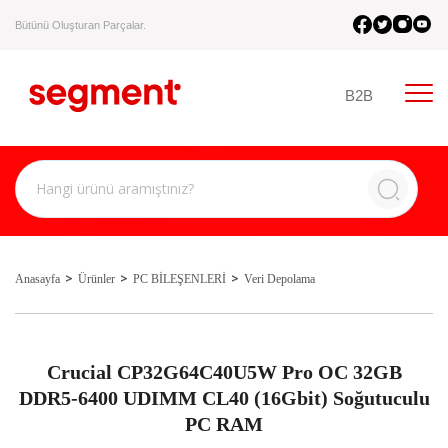
Bütünü Oluşturan Parçalar.
B2B
Anasayfa
Ürünler
PC BİLEŞENLERİ
Veri Depolama
Crucial CP32G64C40U5W Pro OC 32GB
DDR5-6400 UDIMM CL40 (16Gbit) Soğutuculu
PC RAM