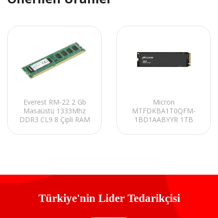
Micron
Everest RM-22 2 Gb
MTFDKBA1T0QFM-
Masaüstü 1333Mhz
1BD1AABYYR 1TB
DDR3 CL9 8 Çipli RAM
4500MB/3600MB 2400
Serisi NVMe M.2 SSD
Türkiye'nin Lider Tedarikçisi