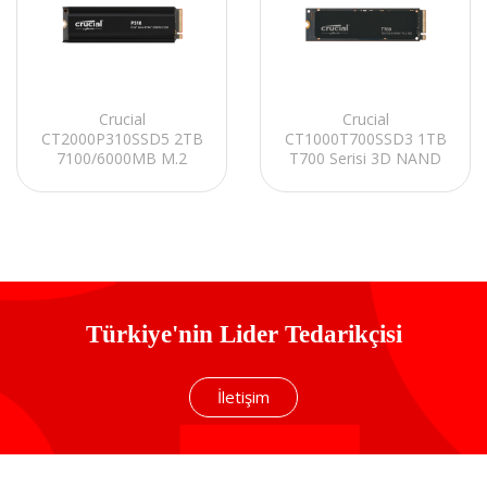
Crucial
Crucial
CT2000P310SSD5 2TB
CT1000T700SSD3 1TB
7100/6000MB M.2
T700 Serisi 3D NAND
SATA 2280 PCIe
11700MB/9500MB
Gen4.0x4 NVMe 2.0
PCIe Gen5 NVMe M.2
SSD
SSD
Türkiye'nin Lider Tedarikçisi
İletişim