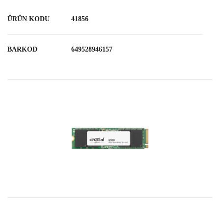
ÜRÜN KODU
41856
BARKOD
649528946157