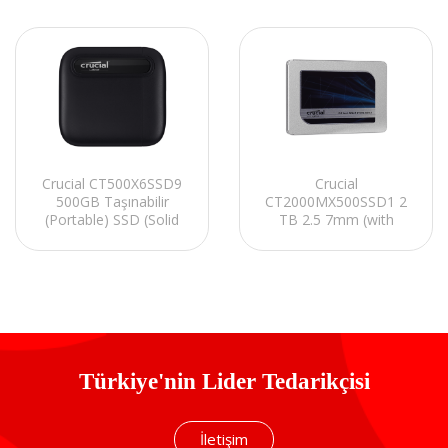
Crucial CT500X6SSD9
Crucial
500GB Taşınabilir
CT2000MX500SSD1 2
(Portable) SSD (Solid
TB 2.5 7mm (with
State Disk)
9.5mm adapter) SSD
(Solid State Disk)
Türkiye'nin Lider Tedarikçisi
İletişim