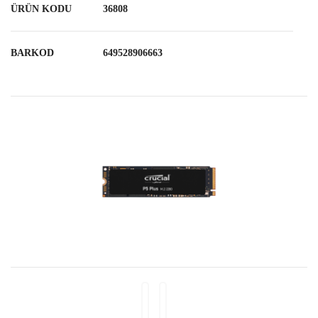
ÜRÜN KODU
36808
BARKOD
649528906663