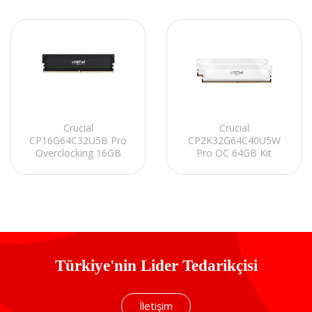
Crucial
Crucial
CP16G64C32U5B Pro
CP2K32G64C40U5W
Overclocking 16GB
Pro OC 64GB Kit
DDR5-6400 UDIMM
(2x32GB) DDR5-6400
CL32 (16Gbit)
UDIMM CL40 (16Gbit)
Soğutuculu PC RAM
Soğutuculu PC RAM
Türkiye'nin Lider Tedarikçisi
İletişim