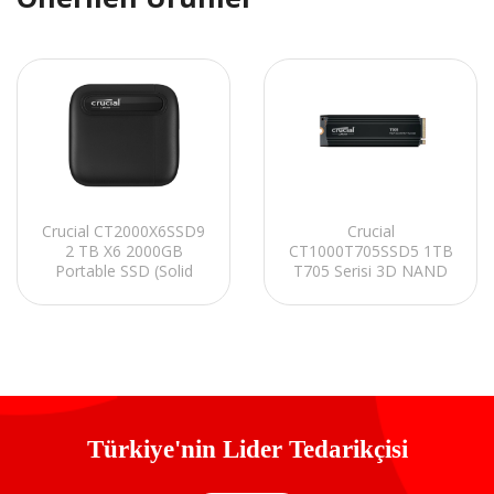
Crucial CT2000X6SSD9
Crucial
2 TB X6 2000GB
CT1000T705SSD5 1TB
Portable SSD (Solid
T705 Serisi 3D NAND
State Disk)
13600MB/10200MB
PCIe Gen5 NVMe M.2
SSD
Türkiye'nin Lider Tedarikçisi