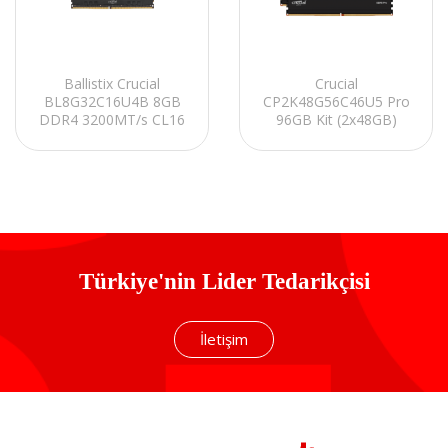
Ballistix Crucial
Crucial
BL8G32C16U4B 8GB
CP2K48G56C46U5 Pro
DDR4 3200MT/s CL16
96GB Kit (2x48GB)
Unbuffered DIMM
DDR5-5600 UDIMM
288pin Black RAM
CL46 (24Gbit)
Soğutuculu PC RAM
Türkiye'nin Lider Tedarikçisi
İletişim