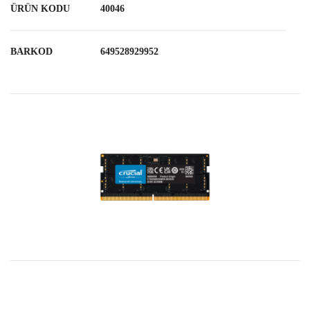
ÜRÜN KODU
40046
BARKOD
649528929952