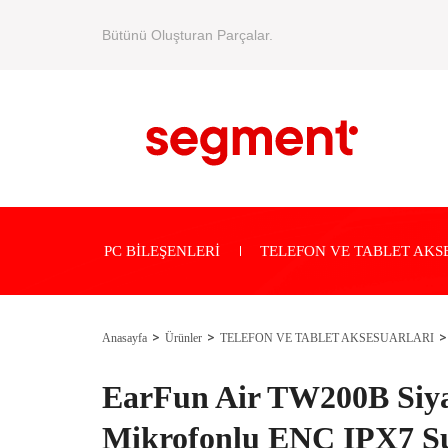
Bütünü Oluşturan Parçalar.
PC BİLEŞENLERİ
TELEFON VE TABLET AKS
Anasayfa
Ürünler
TELEFON VE TABLET AKSESUARLARI
EarFun Air TW200B Siy
Mikrofonlu ENC IPX7 Su