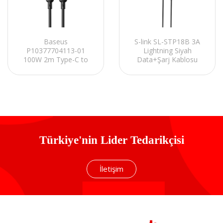
Baseus
S-link SL-STP18B 3A
P10377704113-01
Lightning Siyah
100W 2m Type-C to
Data+Şarj Kablosu
Type-C 2m Siyah Hızlı
Şarj Kablosu
Türkiye'nin Lider Tedarikçisi
İletişim