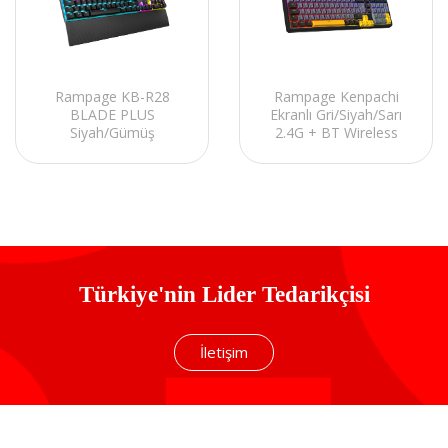
Rampage KB-R28
Rampage Kenpachi
BLADE PLUS
Ekranlı Gri/Siyah/Sarı
Siyah/Gümüş
2.4G + BT Wireless
Gökkuşağı Aydınlatmalı
RGB Hot Swap Gasket
Tam Türkçe Blue
Oil Switch Türkçe Q
Switch Mekanik
PBT Keycaps Mekanik
Gaming Klavye
K
Türkiye'nin Lider Tedarikçisi
İletişim