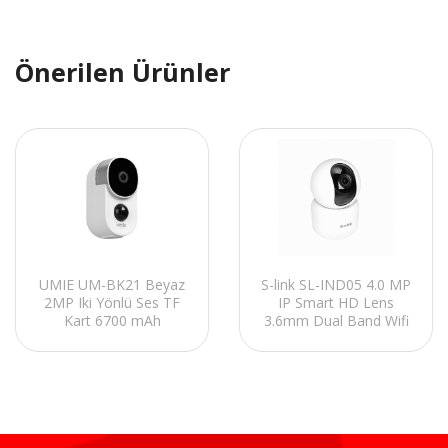
Önerilen Ürünler
UMIE UM-BK21 Beyaz
S-link SL-IND05 4.0 MP
2MP Iki Yönlü Ses TF
IP Smart HD Lens
Kart 6700 mAh
3.6mm Dual Band Wifi
Bataryalı Kablosuz
Network TF Card
Tuya Destekli Akıllı IP
Güvenlik Kamerası
Kamera
Tuya