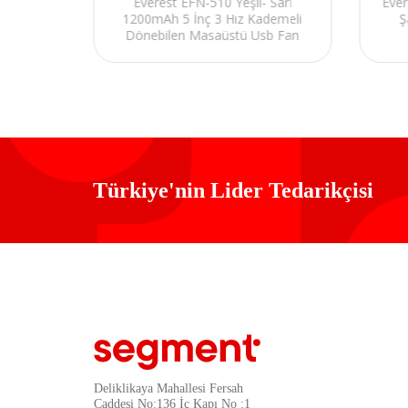
Everest EFN-510 Yeşil- Sarı
Eve
×15cm
1200mAh 5 İnç 3 Hız Kademeli
Ş
Fan
Dönebilen Masaüstü Usb Fan
Türkiye'nin Lider Tedarikçisi
Deliklikaya Mahallesi Fersah
Caddesi No:136 İç Kapı No :1