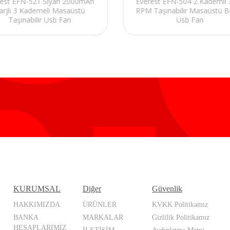
rest EFN-521 Siyah 2000mAh
Everest EFN-504 2 Kademli 
arjlı 3 Kademeli Masaüstü
RPM Taşınabilir Masaüstü B
Taşınabilir Usb Fan
Usb Fan
KURUMSAL
Diğer
Güvenlik
HAKKIMIZDA
ÜRÜNLER
KVKK Politikamız
BANKA
MARKALAR
Gizlilik Politikamız
HESAPLARIMIZ