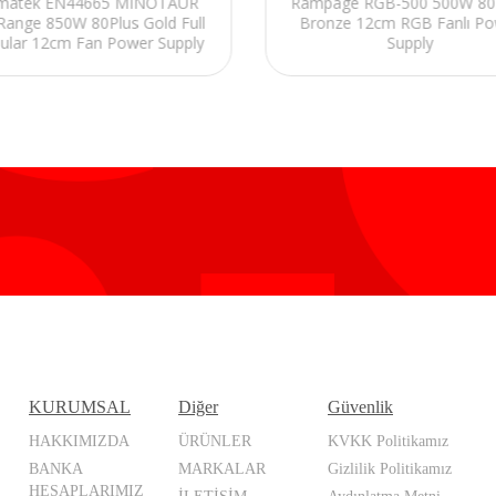
gmatek EN44665 MINOTAUR
Rampage RGB-500 500W 80 
 Range 850W 80Plus Gold Full
Bronze 12cm RGB Fanlı P
ular 12cm Fan Power Supply
Supply
KURUMSAL
Diğer
Güvenlik
HAKKIMIZDA
ÜRÜNLER
KVKK Politikamız
BANKA
MARKALAR
Gizlilik Politikamız
HESAPLARIMIZ