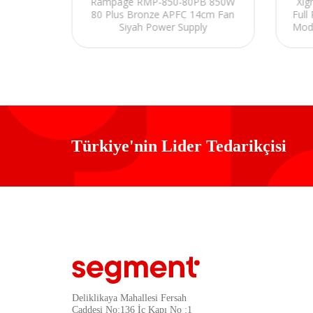
Rampage RMP-850-80PB 850W
Xi
gaMax
80 Plus Bronze APFC 14cm Fan
Full
 Supply
Siyah Power Supply
Mod
Türkiye'nin Lider Tedarikçisi
Deliklikaya Mahallesi Fersah
Caddesi No:136 İç Kapı No :1