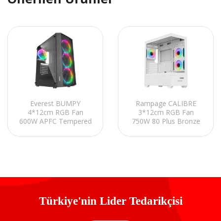
Everest BUMPY
Rampage CALIBRE
4*12cm RGB Fan
3*12cm RGB Fan
600W APFC Tempered
750W 80 Plus Bronze
Camlı ATX Mid-T
Beyaz 1*Usb 3.0
Gaming Oyuncu Kasası
2*Usb 2.0 Oyuncu
Kasası
Türkiye'nin Lider Tedarikçisi