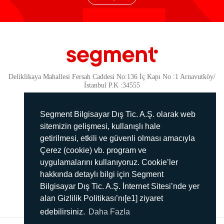
Deliklikaya Mahallesi Fersah Caddesi No:136 İç Kapı No :1 Arnavutköy/
İstanbul P.K :34555
Güvenlik
KVKK Politikamız
Segment Bilgisayar Dış Tic. A.Ş. olarak web
Gizlilik Politikamız
sitemizin gelişmesi, kullanışlı hale
getirilmesi, etkili ve güvenli olması amacıyla
Aydınlatma Metni
Çerez (cookie) vb. program ve
İmha Politikası
uygulamalarını kullanıyoruz. Cookie’ler
444 78 99
hakkında detaylı bilgi için Segment
Bilgisayar Dış Tic. A.Ş. İnternet Sitesi’nde yer
info@segment.com.tr
alan Gizlilik Politikası’nı[e1] ziyaret
edebilirsiniz.
Daha Fazla