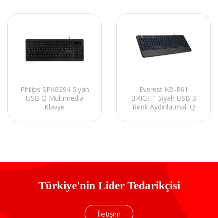
Everest KB-R61
Philips SPK6294 Siyah
BRIGHT Siyah USB 3
USB Q Multimedia
Renk Aydınlatmalı Q
Klavye
Sabit Bilek Destekli
Multimedia Klavye
Türkiye'nin Lider Tedarikçisi
İletişim