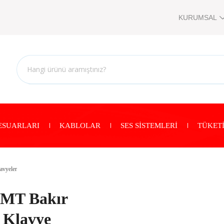
KURUMSAL
ESUARLARI
KABLOLAR
SES SİSTEMLERİ
TÜKETİ
avyeler
2MT Bakır
 Klavye