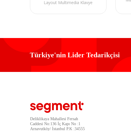
Layout Multimedia Klavye
Türkiye'nin Lider Tedarikçisi
Deliklikaya Mahallesi Fersah
Caddesi No:136 İç Kapı No :1
Arnavutköy/ İstanbul P.K :34555