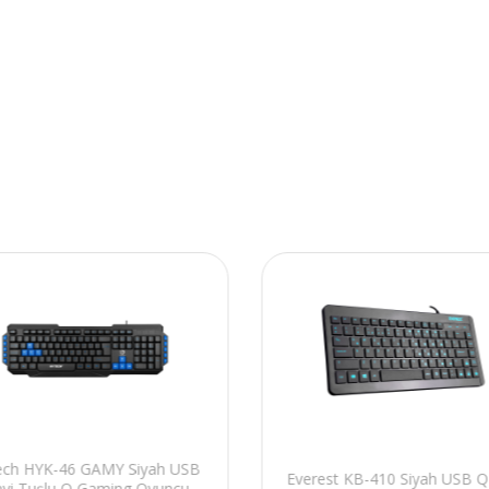
ech HYK-46 GAMY Siyah USB
Everest KB-410 Siyah USB Q
vi Tuşlu Q Gaming Oyuncu