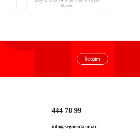
Multi
Klavye
İletişim
444 78 99
info@segment.com.tr