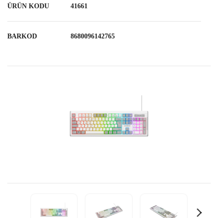
ÜRÜN KODU
41661
BARKOD
8680096142765