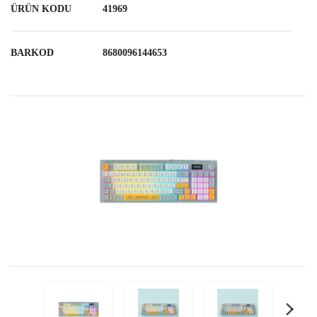
ÜRÜN KODU
41969
BARKOD
8680096144653