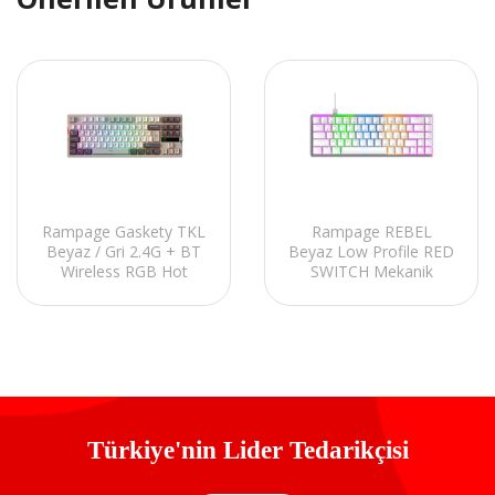
Rampage Gaskety TKL
Rampage REBEL
Beyaz / Gri 2.4G + BT
Beyaz Low Profile RED
Wireless RGB Hot
SWITCH Mekanik
Swap Gasket Oil Switch
Gaming Oyuncu Klavye
Türkçe Q PBT Keycaps
US Layout English
5000 Mah Mekanik
Rainbow
Türkiye'nin Lider Tedarikçisi