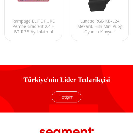
Rampage ELITE PURE
Lunatıc RGB KB-L24
Pembe Gradient 2.4 +
Mekanik Hisli Mini Pubg
BT RGB Aydınlatmal
Oyuncu Klavyesi
Membrane Q Şeffaf
Kristal Jel Keycap
Kablosuz klavye
Türkiye'nin Lider Tedarikçisi
İletişim