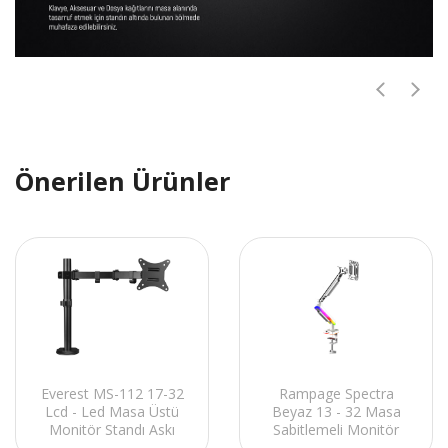
Önerilen Ürünler
Everest MS-112 17-32
Rampage Spectra
Lcd - Led Masa Üstü
Beyaz 13 - 32 Masa
Monitör Standı Askı
Sabitlemeli Monitör
Aparatı
RGB Askı Aparatı